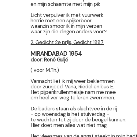
en mijn schaamte met mijn pik
Licht verpulver ik met vuurwerk
herrie met een spijkerboor
waanzin smoor ik in mijn verzen
waar zijn die dingen anders voor?
2. Gedicht 2e prijs, Gedicht 1887
MIRANDABAD 1954
door: René Guljé
( voor M.Th.)
Vannacht liet ik mij weer beklemmen
door zuurjood, Vana, Riedel en bus E.
Het pijpenkrullenmeisje nam me mee
om heel ver weg te leren zwemmen.
De baders staan als slachtvee in de rij
- op woensdag is het stuiverdag -
te wachten tot zij door de beugel kunnen.
Hier doet men alles wat niet mag.
Het vleesmes van de angst steekt in mijn badt