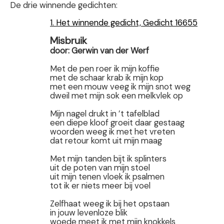
De drie winnende gedichten:
1. Het winnende gedicht, Gedicht 16655
Misbruik
door: Gerwin van der Werf
Met de pen roer ik mijn koffie
met de schaar krab ik mijn kop
met een mouw veeg ik mijn snot weg
dweil met mijn sok een melkvlek op
Mijn nagel drukt in ’t tafelblad
een diepe kloof groeit daar gestaag
woorden weeg ik met het vreten
dat retour komt uit mijn maag
Met mijn tanden bijt ik splinters
uit de poten van mijn stoel
uit mijn tenen vloek ik psalmen
tot ik er niets meer bij voel
Zelfhaat weeg ik bij het opstaan
in jouw levenloze blik
woede meet ik met mijn knokkels