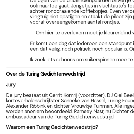
De ogen van de draaimolenpaarden blijven je v
ook naartoe gaat. Jongetjes in vluchtauto's t
achter ronddraaiende koffiekopjes. Even verde
vliegtuig niet opstijgen en staakt de piloot zij
vooraf overeengekomen aantal rondjes.
Om hier te overleven moet je kleurenblind 
Er komt een dag dat iedereen een standpunt
een dat veilig, noch politiek, noch populair is
Ik zoek iets schoons om suikerspinnen mee te
Over de Turing Gedichtenwedstrijd
Jury
De jury bestaat uit Gerrit Komrij (voorzitter), DJ Giel Beel
korteverhalenschrijfster Sanneke van Hassel, Turing Foun
Alexander Ribbink en dichter Vrouwkje Tuinman. Alle ing
worden anoniem beoordeeld. Ramsey Nasr, nu Dichter de
ambassadeur van de Turing Gedichtenwedstrijd.
Waarom een Turing Gedichtenwedstrijd?