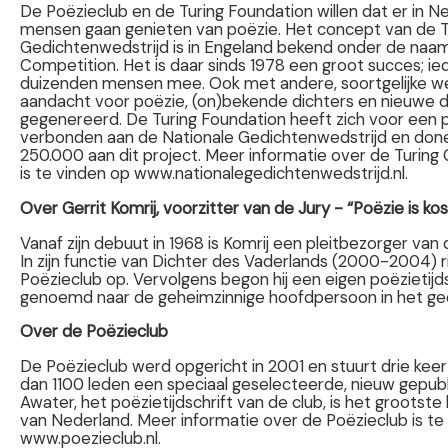
De Poëzieclub en de Turing Foundation willen dat er in 
mensen gaan genieten van poëzie. Het concept van de T
Gedichtenwedstrijd is in Engeland bekend onder de naam
Competition. Het is daar sinds 1978 een groot succes; ie
duizenden mensen mee. Ook met andere, soortgelijke we
aandacht voor poëzie, (on)bekende dichters en nieuwe d
gegenereerd. De Turing Foundation heeft zich voor een pe
verbonden aan de Nationale Gedichtenwedstrijd en donee
250.000 aan dit project. Meer informatie over de Turing
is te vinden op www.nationalegedichtenwedstrijd.nl.
Over Gerrit Komrij, voorzitter van de Jury - “Poëzie is ko
Vanaf zijn debuut in 1968 is Komrij een pleitbezorger va
In zijn functie van Dichter des Vaderlands (2000-2004) ri
Poëzieclub op. Vervolgens begon hij een eigen poëzietijds
genoemd naar de geheimzinnige hoofdpersoon in het gedi
Over de Poëzieclub
De Poëzieclub werd opgericht in 2001 en stuurt drie keer
dan 1100 leden een speciaal geselecteerde, nieuw gepub
Awater, het poëzietijdschrift van de club, is het grootste li
van Nederland. Meer informatie over de Poëzieclub is te
www.poezieclub.nl.