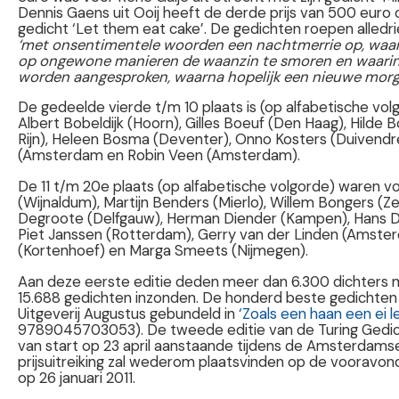
Dennis Gaens uit Ooij heeft de derde prijs van 500 euro 
gedicht ‘Let them eat cake’. De gedichten roepen alledri
‘met onsentimentele woorden een nachtmerrie op, waar
op ongewone manieren de waanzin te smoren en waarin 
worden aangesproken, waarna hopelijk een nieuwe morg
De gedeelde vierde t/m 10 plaats is (op alfabetische vo
Albert Bobeldijk (Hoorn), Gilles Boeuf (Den Haag), Hilde
Rijn), Heleen Bosma (Deventer), Onno Kosters (Duivendre
(Amsterdam en Robin Veen (Amsterdam).
De 11 t/m 20e plaats (op alfabetische volgorde) waren vo
(Wijnaldum), Martijn Benders (Mierlo), Willem Bongers (Ze
Degroote (Delfgauw), Herman Diender (Kampen), Hans 
Piet Janssen (Rotterdam), Gerry van der Linden (Amste
(Kortenhoef) en Marga Smeets (Nijmegen).
Aan deze eerste editie deden meer dan 6.300 dichters 
15.688 gedichten inzonden. De honderd beste gedichte
Uitgeverij Augustus gebundeld in
‘Zoals een haan een ei l
9789045703053). De tweede editie van de Turing Gedic
van start op 23 april aanstaande tijdens de Amsterdam
prijsuitreiking zal wederom plaatsvinden op de vooravo
op 26 januari 2011.