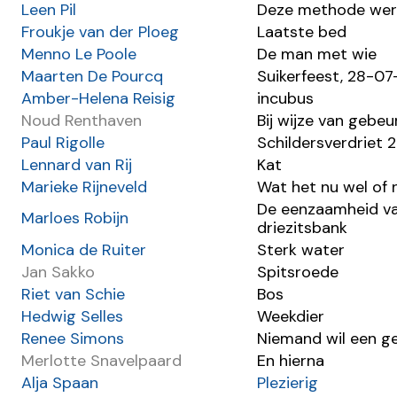
Leen Pil
Deze methode wer
Froukje van der Ploeg
Laatste bed
Menno Le Poole
De man met wie
Maarten De Pourcq
Suikerfeest, 28-0
Amber-Helena Reisig
incubus
Noud Renthaven
Bij wijze van gebeu
Paul Rigolle
Schildersverdriet 2
Lennard van Rij
Kat
Marieke Rijneveld
Wat het nu wel of 
De eenzaamheid v
Marloes Robijn
driezitsbank
Monica de Ruiter
Sterk water
Jan Sakko
Spitsroede
Riet van Schie
Bos
Hedwig Selles
Weekdier
Renee Simons
Niemand wil een g
Merlotte Snavelpaard
En hierna
Alja Spaan
Plezierig