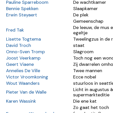
Pauline Sparreboom
De wachtkamer
Bennie Spekken
Slaapkamer
Erwin Steyaert
De plek
Gemeenschap
De leeuw, de mus 
Fred Tak
egeltje
Lisette Togtema
Tweelingzus in de 
David Troch
staat
Onno-Sven Tromp
Slagroom
Joost Veerkamp
Toch nog een won
Geert Viaene
Zij dwarrelen omh
Annelies De Ville
Twee mannen
Victor Vroomkoning
Ecce nobel
Wout Waanders
stuurloos in seattl
Licht in augustus 
Pieter Van de Walle
supermarkteditie
Karen Wassink
Die ene kat
Zo gaat het toch