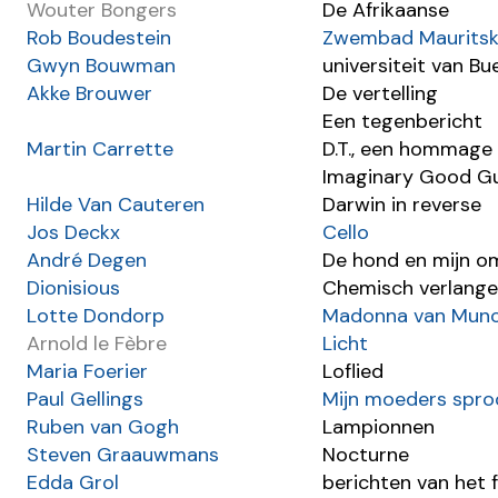
Wouter Bongers
De Afrikaanse
Rob Boudestein
Zwembad Maurits
Gwyn Bouwman
universiteit van Bu
Akke Brouwer
De vertelling
Een tegenbericht
Martin Carrette
D.T., een hommage
Imaginary Good G
Hilde Van Cauteren
Darwin in reverse
Jos Deckx
Cello
André Degen
De hond en mijn o
Dionisious
Chemisch verlang
Lotte Dondorp
Madonna van Mun
Arnold le Fèbre
Licht
Maria Foerier
Loflied
Paul Gellings
Mijn moeders spro
Ruben van Gogh
Lampionnen
Steven Graauwmans
Nocturne
Edda Grol
berichten van het fr