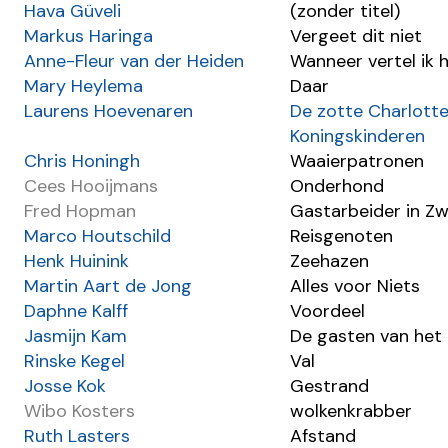
Hava Güveli
(zonder titel)
Markus Haringa
Vergeet dit niet
Anne-Fleur van der Heiden
Wanneer vertel ik 
Mary Heylema
Daar
Laurens Hoevenaren
De zotte Charlott
Koningskinderen
Chris Honingh
Waaierpatronen
Cees Hooijmans
Onderhond
Fred Hopman
Gastarbeider in Zw
Marco Houtschild
Reisgenoten
Henk Huinink
Zeehazen
Martin Aart de Jong
Alles voor Niets
Daphne Kalff
Voordeel
Jasmijn Kam
De gasten van het
Rinske Kegel
Val
Josse Kok
Gestrand
Wibo Kosters
wolkenkrabber
Ruth Lasters
Afstand