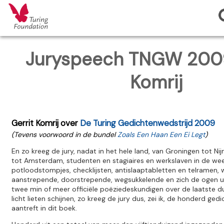
Juryspeech TNGW 2009
Komrij
Gerrit Komrij over
De Turing Gedichtenwedstrijd 2009
(Tevens voorwoord in de bundel
Zoals Een Haan Een Ei Legt
)
En zo kreeg de jury, nadat in het hele land, van Groningen tot N
tot Amsterdam, studenten en stagiaires en werkslaven in de w
potloodstompjes, checklijsten, antislaaptabletten en telramen,
aanstrepende, doorstrepende, wegsukkelende en zich de ogen u
twee min of meer officiële poëziedeskundigen over de laatste d
licht lieten schijnen, zo kreeg de jury dus, zei ik, de honderd ge
aantreft in dit boek.