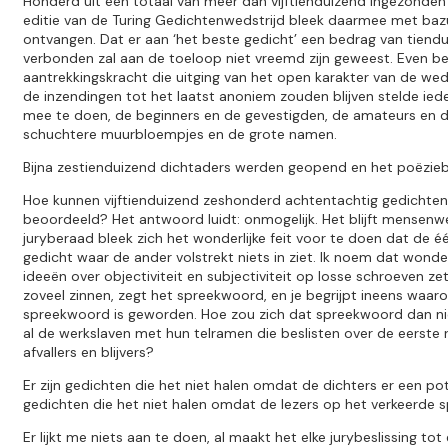
Honderd uit een totaal van meer dan vijftienduizend ingezonden
editie van de Turing Gedichtenwedstrijd bleek daarmee met bazu
ontvangen. Dat er aan ‘het beste gedicht’ een bedrag van tiend
verbonden zal aan de toeloop niet vreemd zijn geweest. Even bela
aantrekkingskracht die uitging van het open karakter van de weds
de inzendingen tot het laatst anoniem zouden blijven stelde ied
mee te doen, de beginners en de gevestigden, de amateurs en d
schuchtere muurbloempjes en de grote namen.
Bijna zestienduizend dichtaders werden geopend en het poëziebl
Hoe kunnen vijftienduizend zeshonderd achtentachtig gedichten
beoordeeld? Het antwoord luidt: onmogelijk. Het blijft mensenwe
juryberaad bleek zich het wonderlijke feit voor te doen dat de 
gedicht waar de ander volstrekt niets in ziet. Ik noem dat wonder
ideeën over objectiviteit en subjectiviteit op losse schroeven ze
zoveel zinnen, zegt het spreekwoord, en je begrijpt ineens waar
spreekwoord is geworden. Hoe zou zich dat spreekwoord dan ni
al de werkslaven met hun telramen die beslisten over de eerste
afvallers en blijvers?
Er zijn gedichten die het niet halen omdat de dichters er een pot
gedichten die het niet halen omdat de lezers op het verkeerde s
Er lijkt me niets aan te doen, al maakt het elke jurybeslissing t