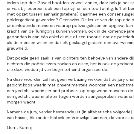
ieders top drie. Zoveel hoofden, zoveel zinnen, daar heb je het
er was bij iedereen ook een top vijf en een top twintig. Is ‘het be
met opzet tussen aanhalingstekens) daarmee een consensusged
poldergedicht geworden? Geenszins. De keuze van de top drie 
uiteenlopende manieren waarop poëzie gelezen en opgevat kan 
kracht van de Turingprijs kunnen vormen, ook in de komende jare
gebonden is aan één enkel clubje of een theorie, dat de poëzied
als de mensen willen en dat elk geslaagd gedicht een overwinni
grauwheid.
Dat poëzie geen zaak is van dichters ten behoeve van andere di
dichters die poëzielezers zoeken en eisen, het is ook de gedach
die deze wedstrijd van begin tot eind organiseerde.
Na deze woorden zal het geen verbazing wekken dat de jury unan
gedicht koos waarin met onsentimentele woorden een nachtme
een gedicht waarin iemand probeert op ongewone manieren de
een gedicht waarin alle zintuigen worden aangesproken, waarna 
morgen wacht.
Namens de jury, verder bestaande uit (in alfabetische volgorde) 
van Hassel, Alexander Ribbink en Vrouwkje Tuinman, de voorzitte
Gerrit Komrij