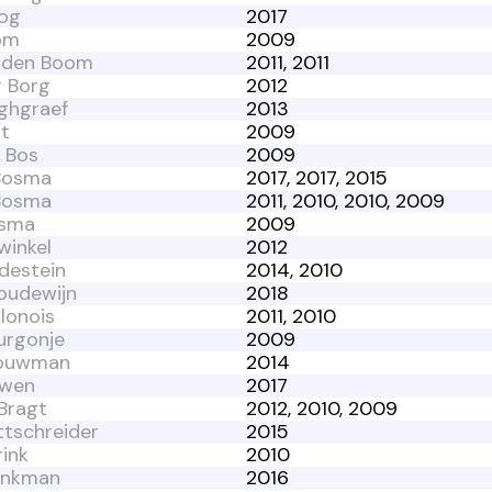
og
2017
om
2009
n den Boom
2011, 2011
r Borg
2012
rghgraef
2013
st
2009
 Bos
2009
Bosma
2017, 2017, 2015
Bosma
2011, 2010, 2010, 2009
osma
2009
winkel
2012
destein
2014, 2010
oudewijn
2018
lonois
2011, 2010
urgonje
2009
ouwman
2014
owen
2017
 Bragt
2012, 2010, 2009
ttschreider
2015
ink
2010
rinkman
2016