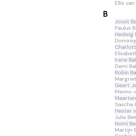
Ellis va
B
Joost B
Paulus B
Hedwig 
Dominiq
Charlott
Elisabet
Irene Bal
Demi Ba
Robin Ba
Margrie
Geert J
Menno v
Maarten
Sascha 
Hester 
Julie Be
Nomi Be
Martijn 