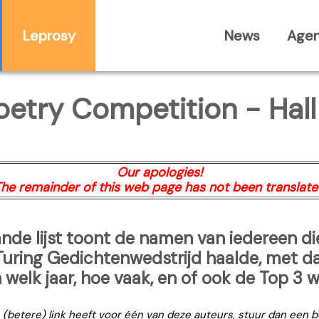
Leprosy
News
Age
oetry Competition - Hal
Our apologies!
he remainder of this web page has not been translat
nde lijst toont de namen van iedereen di
Turing Gedichtenwedstrijd haalde, met d
 welk jaar, hoe vaak, en of ook de Top 3 
n (betere) link heeft voor één van deze auteurs, stuur dan een b