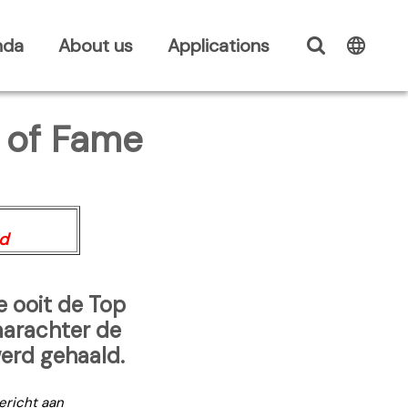
nda
About us
Applications
l of Fame
ed
e ooit de Top
aarachter de
werd gehaald.
ericht aan