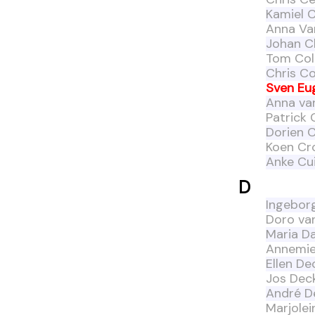
Kamiel 
Anna Va
Johan C
Tom Col
Chris C
Sven Eu
Anna va
Patrick C
Dorien 
Koen Cr
Anke Cui
D
Ingeborg
Doro va
Maria Da
Annemi
Ellen De
Jos Dec
André D
Marjole