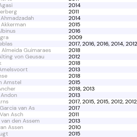
Agasi
2014
terberg
2011
 Ahmadzadah
2014
 Akkerman
2015
lbinus
2016
lgra
2009
eblas
2017, 2016, 2016, 2014, 201
e Almeida Guimaraes
2018
Alting von Geusau
2012
k
2018
 Amelsvoort
2013
mse
2018
n Amstel
2015
Ancher
2018, 2013
e Andon
2013
Arns
2017, 2015, 2015, 2012, 2012
Garcia van As
2017
 Van Asch
2011
. van den Assem
2013
van Assen
2010
lugt
2015