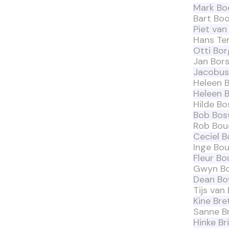
Mark Bo
Bart Bo
Piet va
Hans Te
Otti Bo
Jan Bor
Jacobus
Heleen 
Heleen 
Hilde B
Bob Bos
Rob Bou
Ceciel B
Inge Bou
Fleur Bo
Gwyn B
Dean B
Tijs van
Kine Bre
Sanne Br
Hinke B