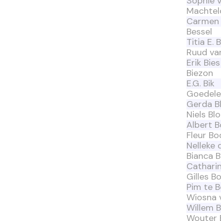
Sophie 
Machtel
Carmen 
Bessel
Titia E.
Ruud va
Erik Bies
Biezon
E.G. Bik
Goedele 
Gerda B
Niels B
Albert B
Fleur Bo
Nelleke 
Bianca 
Cathari
Gilles B
Pim te B
Wiosna 
Willem 
Wouter 