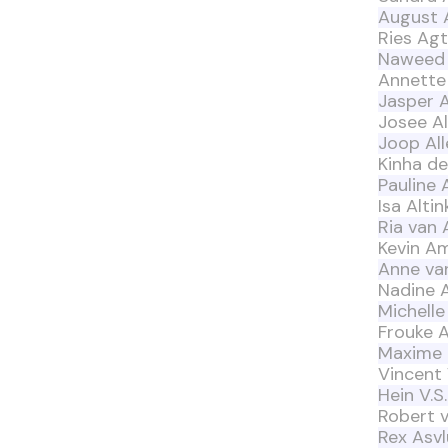
August 
Ries Ag
Naweed
Annette
Jasper A
Josee A
Joop All
Kinha d
Pauline 
Isa Altin
Ria van
Kevin A
Anne va
Nadine 
Michell
Frouke 
Maxime 
Vincent
Hein V.S
Robert 
Rex Asv