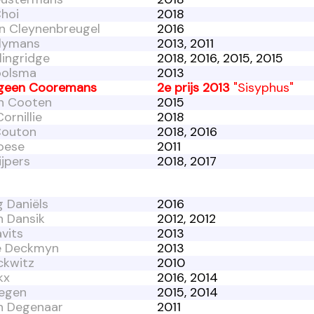
Choi
2018
n Cleynenbreugel
2016
lymans
2013, 2011
lingridge
2018, 2016, 2015, 2015
oolsma
2013
geen Cooremans
2e prijs 2013
"Sisyphus"
n Cooten
2015
ornillie
2018
Couton
2018, 2016
oese
2011
jpers
2018, 2017
 Daniëls
2016
n Dansik
2012, 2012
vits
2013
e Deckmyn
2013
ckwitz
2010
kx
2016, 2014
egen
2015, 2014
in Degenaar
2011