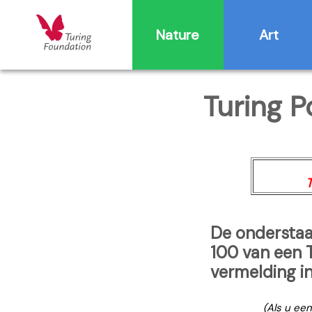
Nature
Art
Turing P
T
De onderstaa
100 van een 
vermelding in
(Als u ee