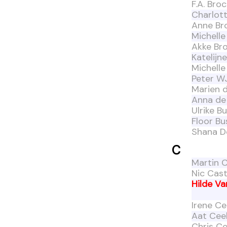
F.A. Bro
Charlot
Anne Br
Michell
Akke Br
Katelijn
Michell
Peter W
Marien d
Anna de
Ulrike Bu
Floor B
Shana D
C
Martin 
Nic Cast
Hilde V
Irene Ce
Aat Cee
Chris C