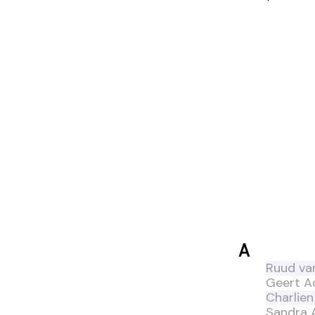
A
Ruud va
Geert A
Charlie
Sandra 