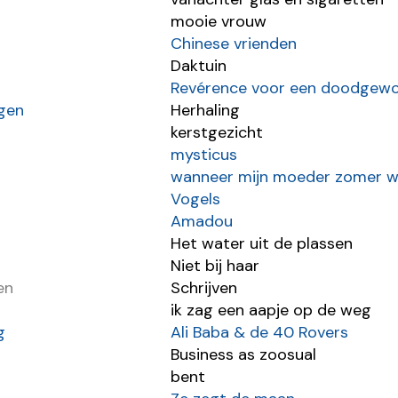
mooie vrouw
Chinese vrienden
Daktuin
Revérence voor een doodgewo
ngen
Herhaling
kerstgezicht
mysticus
wanneer mijn moeder zomer 
Vogels
Amadou
Het water uit de plassen
Niet bij haar
en
Schrijven
ik zag een aapje op de weg
g
Ali Baba & de 40 Rovers
Business as zoosual
bent