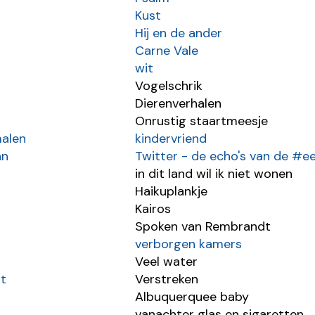
Kust
Hij en de ander
Carne Vale
wit
Vogelschrik
Dierenverhalen
Onrustig staartmeesje
alen
kindervriend
an
Twitter - de echo's van de #e
in dit land wil ik niet wonen
Haikuplankje
Kairos
Spoken van Rembrandt
verborgen kamers
Veel water
t
Verstreken
Albuquerquee baby
vanachter glas en sigaretten