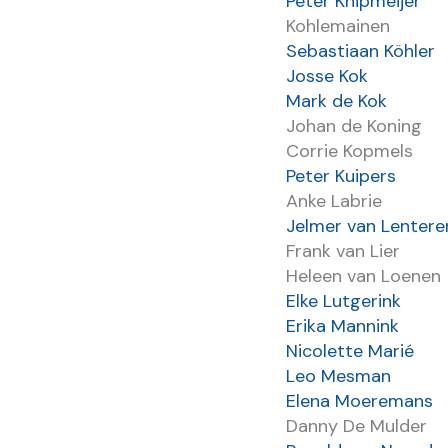
Peter Knipmeijer
Kohlemainen
Sebastiaan Köhler
Josse Kok
Mark de Kok
Johan de Koning
Corrie Kopmels
Peter Kuipers
Anke Labrie
Jelmer van Lentere
Frank van Lier
Heleen van Loenen
Elke Lutgerink
Erika Mannink
Nicolette Marié
Leo Mesman
Elena Moeremans
Danny De Mulder