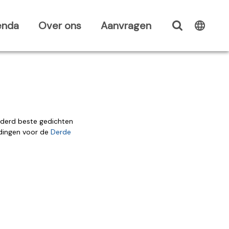
enda
Over ons
Aanvragen
nderd beste gedichten
ndingen voor de
Derde