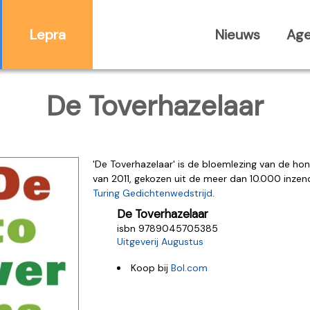
Lepra
Nieuws
Ag
De Toverhazelaar
'De Toverhazelaar' is de bloemlezing van de ho
van 2011, gekozen uit de meer dan 10.000 inze
Turing Gedichtenwedstrijd
.
De Toverhazelaar
isbn 9789045705385
Uitgeverij Augustus
Koop bij
Bol.com