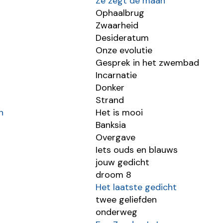
Ze zegt de maan
Ophaalbrug
Zwaarheid
Desideratum
Onze evolutie
Gesprek in het zwembad
Incarnatie
Donker
Strand
n
Het is mooi
Banksia
Overgave
Iets ouds en blauws
jouw gedicht
droom 8
Het laatste gedicht
twee geliefden
onderweg