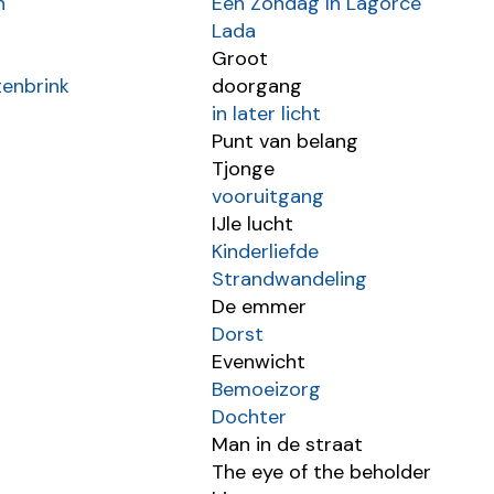
n
Een Zondag In Lagorce
Lada
Groot
enbrink
doorgang
in later licht
Punt van belang
Tjonge
vooruitgang
IJle lucht
Kinderliefde
Strandwandeling
De emmer
Dorst
Evenwicht
Bemoeizorg
Dochter
Man in de straat
The eye of the beholder