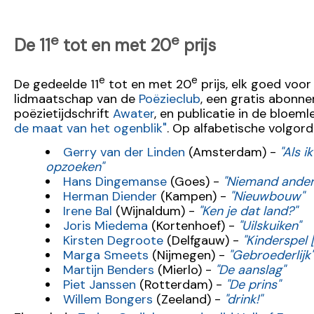
e
e
De 11
tot en met 20
prijs
e
e
De gedeelde 11
tot en met 20
prijs, elk goed voor
lidmaatschap van de
Poëzieclub
, een gratis abonn
poëzietijdschrift
Awater
, en publicatie in de bloem
de maat van het ogenblik"
. Op alfabetische volgord
Gerry van der Linden
(Amsterdam) -
"Als 
opzoeken"
Hans Dingemanse
(Goes) -
"Niemand ander
Herman Diender
(Kampen) -
"Nieuwbouw"
Irene Bal
(Wijnaldum) -
"Ken je dat land?"
Joris Miedema
(Kortenhoef) -
"Uilskuiken"
Kirsten Degroote
(Delfgauw) -
"Kinderspel [I
Marga Smeets
(Nijmegen) -
"Gebroederlijk"
Martijn Benders
(Mierlo) -
"De aanslag"
Piet Janssen
(Rotterdam) -
"De prins"
Willem Bongers
(Zeeland) -
"drink!"