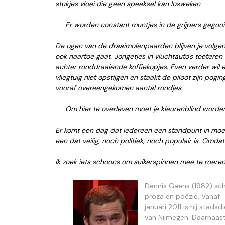
stukjes vloei die geen speeksel kan losweken.
Er worden constant muntjes in de grijpers gegooi
De ogen van de draaimolenpaarden blijven je volgen
ook naartoe gaat. Jongetjes in vluchtauto's toeteren
achter ronddraaiende koffiekopjes. Even verder wil 
vliegtuig niet opstijgen en staakt de piloot zijn pogi
vooraf overeengekomen aantal rondjes.
Om hier te overleven moet je kleurenblind worden
Er komt een dag dat iedereen een standpunt in mo
een dat veilig, noch politiek, noch populair is. Omda
Ik zoek iets schoons om suikerspinnen mee te roeren
Dennis Gaens (1982) schr
proza en poëzie. Vanaf
januari 2011 is hij stadsd
van Nijmegen. Daarnaast 