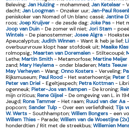
Beleving;
Jan Huizing
- mohammed;
Jan Ketelaar
- V
dacht;
Jan Loogman
- Onzeker uur;
Jan-Paul Rosen
peniskoker van Nomad of Un blanc cassé;
Jantine Di
roos;
Joep Kruijver
- de zesde dag;
Joke Pas
- Het m
Joop van Duin
- De zomer wil niet;
Jori Stam
- poeë
Wintels
- De pianostemmer;
Josee Algra
- Hoekste
Apeucalyptus;
Judith Winnen
- Want ik heb je lief;
L
overbuurvrouw klopt haar stofdoek uit;
Maaike Klas
rolmopsig,;
Maarten van Doremalen
- Stiltecoupé;
M
Lethe;
Martin Smith
- Metamorfose;
Martine Meijer
zand;
Mary Heylema
- onder bladeren;
Mats Teeuw
May Verheyen
- Wang;
Onno Kosters
- Verveling;
Pa
Rijksmuseum;
Paul Rood
- Het waterhoentje;
Peter S
Peter van Driel
- Egeltjespech;
Petra Kottman
- Libr
ogenneuk;
Pieter-Jos van Kampen
- De kroning;
Rei
mijn criticus;
Rene Gijsel
- De omgeving van L. in 19
Jeugd;
Rona Tammer
- Het raam;
Ruud van der Aa
-
popcorn;
Sander Tulp
- Over een verliefdheid;
Tijs 
W. Werts
- Southhampton;
Willem Bongers
- een vo
Willem Thies
- Parade;
Willem van de Woestijne (2x)
honderdtien / Rit met de streekbus;
Willemien Men