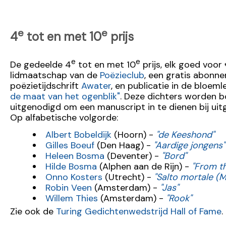
e
e
4
tot en met 10
prijs
e
e
De gedeelde 4
tot en met 10
prijs, elk goed voor 
lidmaatschap van de
Poëzieclub
, een gratis abonn
poëzietijdschrift
Awater
, en publicatie in de bloem
de maat van het ogenblik"
. Deze dichters worden 
uitgenodigd om een manuscript in te dienen bij uit
Op alfabetische volgorde:
Albert Bobeldijk
(Hoorn) -
"de Keeshond"
Gilles Boeuf
(Den Haag) -
"Aardige jongens"
Heleen Bosma
(Deventer) -
"Bord"
Hilde Bosma
(Alphen aan de Rijn) -
"From t
Onno Kosters
(Utrecht) -
"Salto mortale (
Robin Veen
(Amsterdam) -
"Jas"
Willem Thies
(Amsterdam) -
"Rook"
Zie ook de
Turing Gedichtenwedstrijd Hall of Fame
.