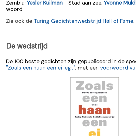
Zembla;
Yesler Kuilman
- Stad aan zee;
Yvonne Muld
woord
Zie ook de
Turing Gedichtenwedstrijd Hall of Fame
.
De wedstrijd
De 100 beste gedichten zijn gepubliceerd in de spe
"Zoals een haan een ei legt"
, met een
voorwoord van