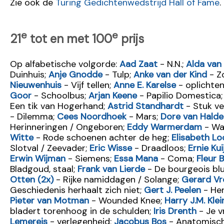
Zie ook de
Turing Gedichtenwedstrijd Hall of Fame
.
e
e
21
tot en met 100
prijs
Op alfabetische volgorde:
Aad Zaat
- N.N.;
Alda van
Duinhuis;
Anje Gnodde
- Tulp;
Anke van der Kind
- Z
Nieuwenhuis
- Vijf tellen;
Anne E. Karelse
- oplichte
Goor
- Schoolbus;
Arjan Keene
- Papilio Domestica
Een tik van Hogerhand;
Astrid Standhardt
- Stuk ve
- Dilemma;
Cees Noordhoek
- Mars;
Dore van Halde
Herinneringen / Ongeboren;
Eddy Warmerdam
- Wa
Witte
- Rode schoenen achter de heg;
Elisabeth Lo
Slotval / Zeevader;
Eric Wisse
- Draadloos;
Ernie Kui
Erwin Wijman
- Siemens;
Essa Mana
- Coma;
Fleur 
Bladgoud, staal;
Frank van Lierde
- De bourgeois bl
Otten (2x)
- Rijke namiddagen / Solange;
Gerard V
Geschiedenis herhaalt zich niet;
Gert J. Peelen
- Her
Pieter van Motman
- Wounded Knee;
Harry J.M. Kle
bladert torenhoog in de schulden;
Iris Drenth
- Je v
Lemereis
- verlegenheid;
Jacobus Bos
- Anatomisch